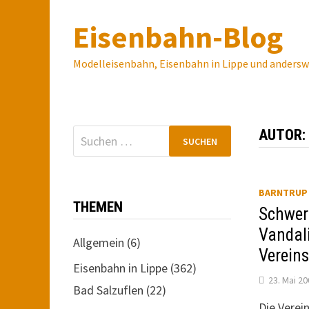
Zum
Eisenbahn-Blog
Inhalt
springen
Modelleisenbahn, Eisenbahn in Lippe und anders
Suchen
AUTOR
nach:
BARNTRUP
THEMEN
Schwer
Vandal
Allgemein
(6)
Vereins
Eisenbahn in Lippe
(362)
23. Mai 2
Bad Salzuflen
(22)
Die Verei