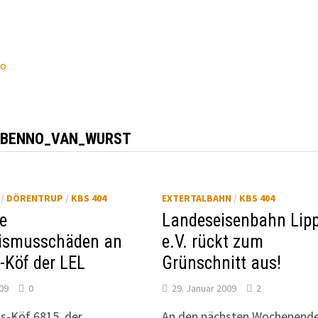
wo
:
BENNO_VAN_WURST
/
DÖRENTRUP
/
KBS 404
EXTERTALBAHN
/
KBS 404
e
Landeseisenbahn Lip
ismusschäden an
e.V. rückt zum
-Köf der LEL
Grünschnitt aus!
009
0
29. Januar 2009
2
ns-Köf 6815, der
An den nächsten Wochenend