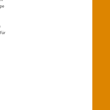
ppe
n
für