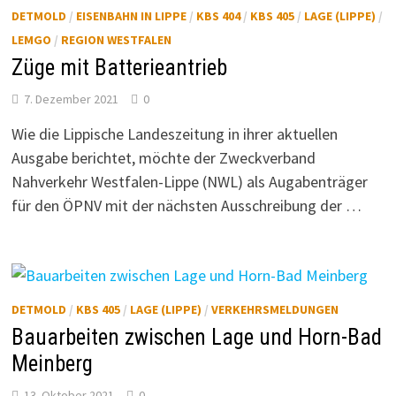
DETMOLD
/
EISENBAHN IN LIPPE
/
KBS 404
/
KBS 405
/
LAGE (LIPPE)
/
LEMGO
/
REGION WESTFALEN
Züge mit Batterieantrieb
7. Dezember 2021
0
Wie die Lippische Landeszeitung in ihrer aktuellen
Ausgabe berichtet, möchte der Zweckverband
Nahverkehr Westfalen-Lippe (NWL) als Augabenträger
für den ÖPNV mit der nächsten Ausschreibung der …
DETMOLD
/
KBS 405
/
LAGE (LIPPE)
/
VERKEHRSMELDUNGEN
Bauarbeiten zwischen Lage und Horn-Bad
Meinberg
13. Oktober 2021
0