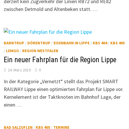
derzeit kein Zugverkehr der Linien RB72 und RE82
zwischen Detmold und Altenbeken statt. …
BARNTRUP
/
DÖRENTRUP
/
EISENBAHN IN LIPPE
/
KBS 404
/
KBS 405
/
LEMGO
/
REGION WESTFALEN
Ein neuer Fahrplan für die Region Lippe
24. März 2019
0
In der Kategorie „Vernetzt“ stellt das Projekt SMART
RAILWAY Lippe einen optimierten Fahrplan für Lippe vor.
Kernelement ist der Taktknoten im Bahnhof Lage, der
einen …
BAD SALZUFLEN
/
KBS 405
/
TERMINE