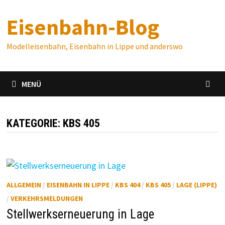
Zum
Eisenbahn-Blog
Inhalt
springen
Modelleisenbahn, Eisenbahn in Lippe und anderswo
MENÜ
KATEGORIE:
KBS 405
ALLGEMEIN
/
EISENBAHN IN LIPPE
/
KBS 404
/
KBS 405
/
LAGE (LIPPE)
/
VERKEHRSMELDUNGEN
Stellwerkserneuerung in Lage