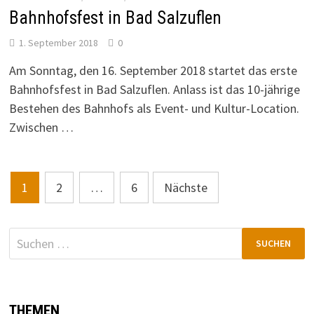
Bahnhofsfest in Bad Salzuflen
1. September 2018
0
Am Sonntag, den 16. September 2018 startet das erste
Bahnhofsfest in Bad Salzuflen. Anlass ist das 10-jährige
Bestehen des Bahnhofs als Event- und Kultur-Location.
Zwischen …
Seitennummerierung
1
2
…
6
Nächste
der
Beiträge
Suchen
nach:
THEMEN