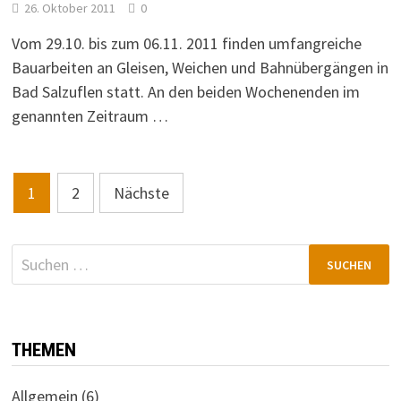
26. Oktober 2011
0
Vom 29.10. bis zum 06.11. 2011 finden umfangreiche
Bauarbeiten an Gleisen, Weichen und Bahnübergängen in
Bad Salzuflen statt. An den beiden Wochenenden im
genannten Zeitraum …
Seitennummerierung
1
2
Nächste
der
Beiträge
Suchen
nach:
THEMEN
Allgemein
(6)