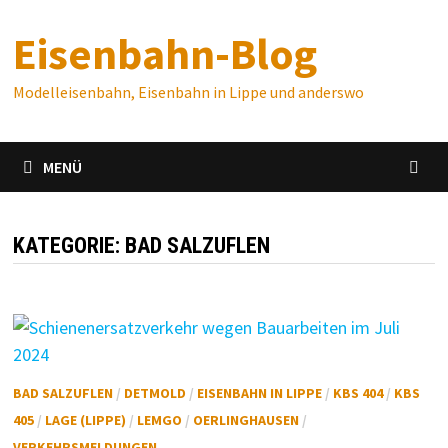
Zum
Eisenbahn-Blog
Inhalt
springen
Modelleisenbahn, Eisenbahn in Lippe und anderswo
MENÜ
KATEGORIE:
BAD SALZUFLEN
BAD SALZUFLEN
/
DETMOLD
/
EISENBAHN IN LIPPE
/
KBS 404
/
KBS
405
/
LAGE (LIPPE)
/
LEMGO
/
OERLINGHAUSEN
/
VERKEHRSMELDUNGEN