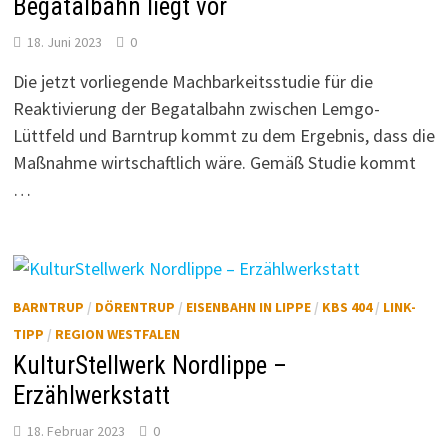
Begatalbahn liegt vor
18. Juni 2023
0
Die jetzt vorliegende Machbarkeitsstudie für die
Reaktivierung der Begatalbahn zwischen Lemgo-
Lüttfeld und Barntrup kommt zu dem Ergebnis, dass die
Maßnahme wirtschaftlich wäre. Gemäß Studie kommt
…
BARNTRUP
/
DÖRENTRUP
/
EISENBAHN IN LIPPE
/
KBS 404
/
LINK-
TIPP
/
REGION WESTFALEN
KulturStellwerk Nordlippe –
Erzählwerkstatt
18. Februar 2023
0