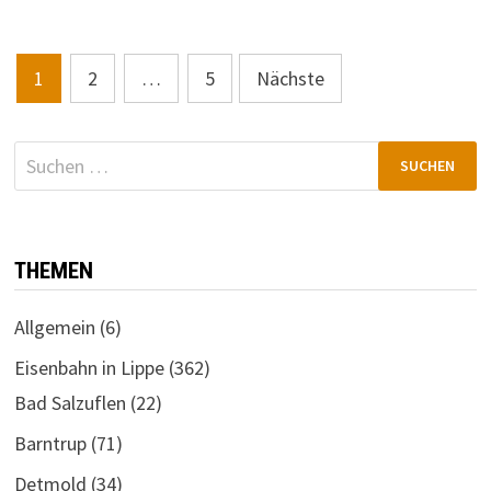
Seitennummerierung
1
2
…
5
Nächste
der
Beiträge
Suchen
nach:
THEMEN
Allgemein
(6)
Eisenbahn in Lippe
(362)
Bad Salzuflen
(22)
Barntrup
(71)
Detmold
(34)