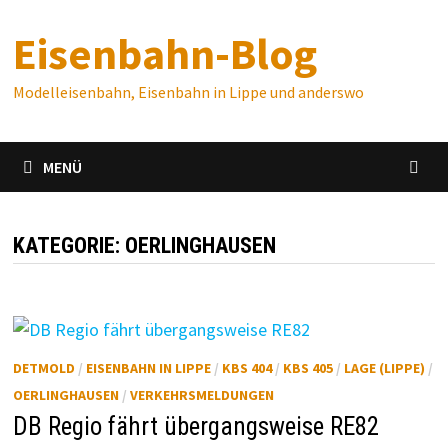
Zum
Eisenbahn-Blog
Inhalt
springen
Modelleisenbahn, Eisenbahn in Lippe und anderswo
MENÜ
KATEGORIE:
OERLINGHAUSEN
DETMOLD
/
EISENBAHN IN LIPPE
/
KBS 404
/
KBS 405
/
LAGE (LIPPE)
/
OERLINGHAUSEN
/
VERKEHRSMELDUNGEN
DB Regio fährt übergangsweise RE82