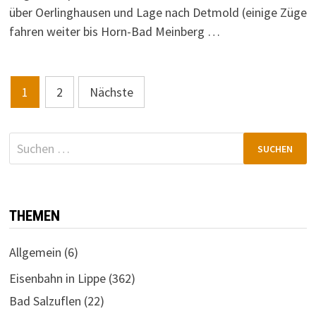
über Oerlinghausen und Lage nach Detmold (einige Züge
fahren weiter bis Horn-Bad Meinberg …
Seitennummerierung
1
2
Nächste
der
Beiträge
Suchen
nach:
THEMEN
Allgemein
(6)
Eisenbahn in Lippe
(362)
Bad Salzuflen
(22)