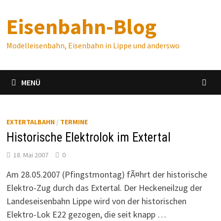
Zum
Eisenbahn-Blog
Inhalt
springen
Modelleisenbahn, Eisenbahn in Lippe und anderswo
MENÜ
EXTERTALBAHN
/
TERMINE
Historische Elektrolok im Extertal
18. Mai 2007
0
Am 28.05.2007 (Pfingstmontag) fÃ¤hrt der historische
Elektro-Zug durch das Extertal. Der Heckeneilzug der
Landeseisenbahn Lippe wird von der historischen
Elektro-Lok E22 gezogen, die seit knapp …