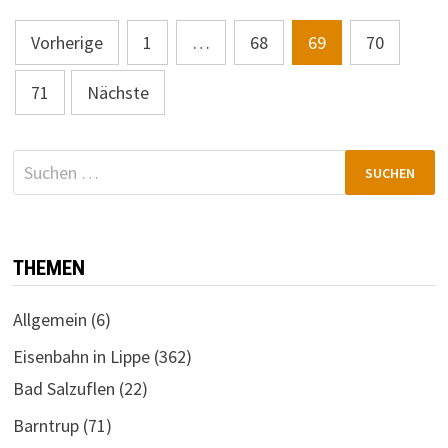
Seitennummerierung
Vorherige
1
…
68
69
70
der
71
Nächste
Beiträge
Suchen
nach:
THEMEN
Allgemein
(6)
Eisenbahn in Lippe
(362)
Bad Salzuflen
(22)
Barntrup
(71)