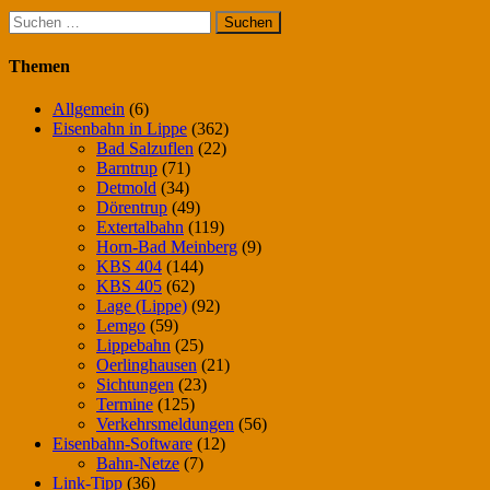
Suchen
nach:
Themen
Allgemein
(6)
Eisenbahn in Lippe
(362)
Bad Salzuflen
(22)
Barntrup
(71)
Detmold
(34)
Dörentrup
(49)
Extertalbahn
(119)
Horn-Bad Meinberg
(9)
KBS 404
(144)
KBS 405
(62)
Lage (Lippe)
(92)
Lemgo
(59)
Lippebahn
(25)
Oerlinghausen
(21)
Sichtungen
(23)
Termine
(125)
Verkehrsmeldungen
(56)
Eisenbahn-Software
(12)
Bahn-Netze
(7)
Link-Tipp
(36)