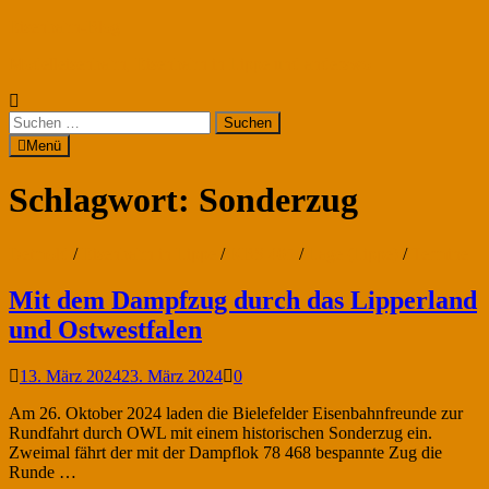
Zum
Eisenbahn-Blog
Inhalt
Modelleisenbahn, Eisenbahn in Lippe und anderswo
springen
Suchen
nach:
Menü
Schlagwort:
Sonderzug
Detmold
/
Eisenbahn in Lippe
/
KBS 405
/
Lage (Lippe)
/
Termine
Mit dem Dampfzug durch das Lipperland
und Ostwestfalen
13. März 2024
23. März 2024
0
Am 26. Oktober 2024 laden die Bielefelder Eisenbahnfreunde zur
Rundfahrt durch OWL mit einem historischen Sonderzug ein.
Zweimal fährt der mit der Dampflok 78 468 bespannte Zug die
Runde …