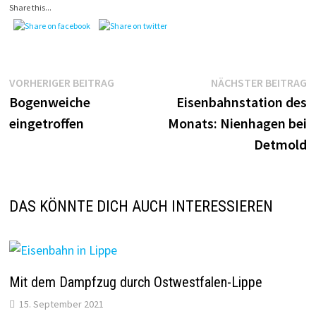
Share this...
Beitragsnavigation
Vorheriger
N
VORHERIGER BEITRAG
NÄCHSTER BEITRAG
Beitrag:
B
Bogenweiche
Eisenbahnstation des
eingetroffen
Monats: Nienhagen bei
Detmold
DAS KÖNNTE DICH AUCH INTERESSIEREN
Mit dem Dampfzug durch Ostwestfalen-Lippe
15. September 2021