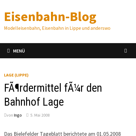
Zum
Eisenbahn-Blog
Inhalt
springen
Modelleisenbahn, Eisenbahn in Lippe und anderswo
MENÜ
LAGE (LIPPE)
FÃ¶rdermittel fÃ¼r den
Bahnhof Lage
von
Ingo
5. Mai 2008
Das Bielefelder Tageblatt berichtete am 01.05.2008