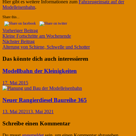
Hier gibt es weitere Informationen zum
Fahrzeugeinsatz auf der
Modelleisenbahn
.
Share this...
Beitragsnavigation
Vorheriger
Vorheriger Beitrag
Beitrag:
Kleine Fortschritte am Wochenende
Nächster
Nächster Beitrag
Beitrag:
Alterung von Schiene, Schwelle und Schotter
Das könnte dich auch interessieren
Modellbahn der Kleinigkeiten
17. Mai 2015
Neuer Rangierdiesel Baureihe 365
13. Mai 2021
13. Mai 2021
Schreibe einen Kommentar
Du musst
angemeldet
sein, um einen Kommentar abzugeben.