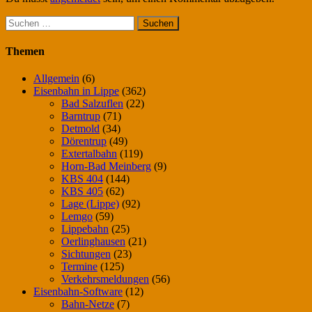
Suchen
nach:
Themen
Allgemein
(6)
Eisenbahn in Lippe
(362)
Bad Salzuflen
(22)
Barntrup
(71)
Detmold
(34)
Dörentrup
(49)
Extertalbahn
(119)
Horn-Bad Meinberg
(9)
KBS 404
(144)
KBS 405
(62)
Lage (Lippe)
(92)
Lemgo
(59)
Lippebahn
(25)
Oerlinghausen
(21)
Sichtungen
(23)
Termine
(125)
Verkehrsmeldungen
(56)
Eisenbahn-Software
(12)
Bahn-Netze
(7)