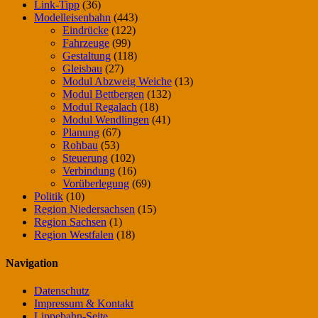
Link-Tipp
(36)
Modelleisenbahn
(443)
Eindrücke
(122)
Fahrzeuge
(99)
Gestaltung
(118)
Gleisbau
(27)
Modul Abzweig Weiche
(13)
Modul Bettbergen
(132)
Modul Regalach
(18)
Modul Wendlingen
(41)
Planung
(67)
Rohbau
(53)
Steuerung
(102)
Verbindung
(16)
Vorüberlegung
(69)
Politik
(10)
Region Niedersachsen
(15)
Region Sachsen
(1)
Region Westfalen
(18)
Navigation
Datenschutz
Impressum & Kontakt
Lippebahn-Seite