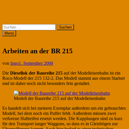
Zum
Eisenbahn-Blog
Inhalt
Modelleisenbahn, Eisenbahn in Lippe und anderswo
springen
Suchen
nach:
Menü
Fahrzeuge
Arbeiten an der BR 215
von
Ingo
1. September 2008
Die
Diesellok der Baureihe 215
auf der Modelleisenbahn ist ein
Roco-Modell der 215 132-2. Das Modell stammt aus einem Startset
und ist daher noch nicht besonders fein gestaltet.
Modell der Baureihe 215 auf der Modelleisenbahn
Es handelt sich bei meinem Exemplar außerdem um ein gebrauchtes
Modell, bei dem noch ein Puffer fehlt. Außerdem müssen zwei
verlorene Haftreifen ersetzt werden. Die Kupplungen sind zu kurz
für den Transport langer Waggons, so dass es in Gleisbögen zur
Überpufferung kommt. Auch hier bedarf es einer technischen