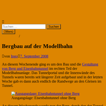
Zum
Eisenbahn-Blog
Inhalt
Modelleisenbahn, Eisenbahn in Lippe und anderswo
springen
Suchen
nach:
Menü
Gestaltung
/
Rohbau
Bergbau auf der Modellbahn
von
Ingo
7. September 2008
An diesem Wochenende ging es um den Bau und die
Gestaltung
von Berg und Eisenbahntunnel
im rechten Teil der
Modellbahnanlage. Das Tunnelportal und die Innenwände des
Tunnels waren bereits seit längerer Zeit aufgebaut und in der letzten
Woche gab es dann auch endlich die Randwege an den Gleisen im
Tunnel.
Ausgangslage: Eisenbahntunnel ohne Berg
An diesem Wochenende wurde nun der Berg, durch den der Tunnel