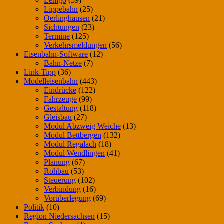
Lemgo
(59)
Lippebahn
(25)
Oerlinghausen
(21)
Sichtungen
(23)
Termine
(125)
Verkehrsmeldungen
(56)
Eisenbahn-Software
(12)
Bahn-Netze
(7)
Link-Tipp
(36)
Modelleisenbahn
(443)
Eindrücke
(122)
Fahrzeuge
(99)
Gestaltung
(118)
Gleisbau
(27)
Modul Abzweig Weiche
(13)
Modul Bettbergen
(132)
Modul Regalach
(18)
Modul Wendlingen
(41)
Planung
(67)
Rohbau
(53)
Steuerung
(102)
Verbindung
(16)
Vorüberlegung
(69)
Politik
(10)
Region Niedersachsen
(15)