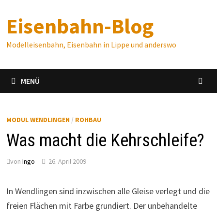
Zum
Eisenbahn-Blog
Inhalt
springen
Modelleisenbahn, Eisenbahn in Lippe und anderswo
MENÜ
MODUL WENDLINGEN
/
ROHBAU
Was macht die Kehrschleife?
von
Ingo
26. April 2009
In Wendlingen sind inzwischen alle Gleise verlegt und die
freien Flächen mit Farbe grundiert. Der unbehandelte