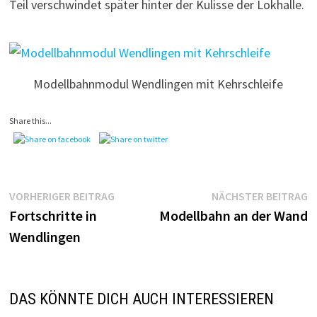
Teil verschwindet später hinter der Kulisse der Lokhalle.
Modellbahnmodul Wendlingen mit Kehrschleife
Share this...
Beitragsnavigation
Vorheriger
N
VORHERIGER BEITRAG
NÄCHSTER BEITRAG
Beitrag:
B
Fortschritte in
Modellbahn an der Wand
Wendlingen
DAS KÖNNTE DICH AUCH INTERESSIEREN