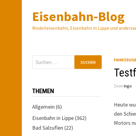
Zum
Eisenbahn-Blog
Inhalt
springen
Modelleisenbahn, Eisenbahn in Lippe und anders
Suchen
FAHRZEUG
nach:
Test
von
Ingo
THEMEN
Heute wur
Allgemein
(6)
den Schie
Eisenbahn in Lippe
(362)
Motors nu
Bad Salzuflen
(22)