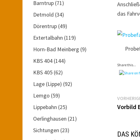
Barntrup
(71)
Anschlie
das Fahrv
Detmold
(34)
Dörentrup
(49)
Extertalbahn
(119)
Probef
Horn-Bad Meinberg
(9)
KBS 404
(144)
Share this...
KBS 405
(62)
Lage (Lippe)
(92)
Lemgo
(59)
Beitr
VORHERIG
Vorbild 
Lippebahn
(25)
Oerlinghausen
(21)
Sichtungen
(23)
DAS KÖ