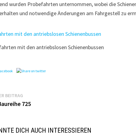
ßend wurden Probefahrten unternommen, wobei die Schien
erhalten und notwendige Änderungen am Fahrgestell zu ermi
ahrten mit den antriebslosen Schienenbussen
agsnavigation
Vorheriger
ER BEITRAG
Beitrag:
Baureihe 725
NNTE DICH AUCH INTERESSIEREN