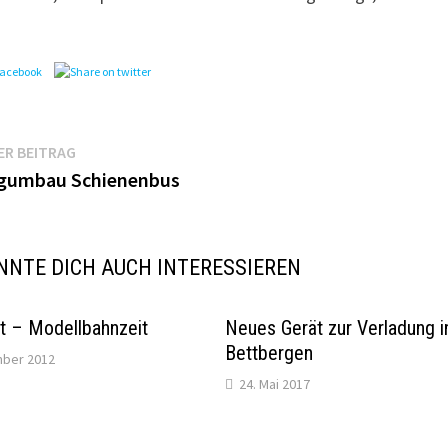
agsnavigation
Vorheriger
ER BEITRAG
Beitrag:
gumbau Schienenbus
NNTE DICH AUCH INTERESSIEREN
it – Modellbahnzeit
Neues Gerät zur Verladung i
Bettbergen
mber 2012
24. Mai 2017