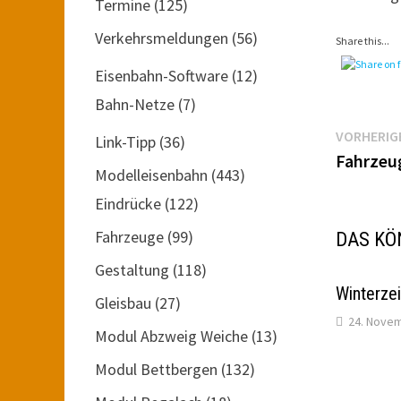
Termine
(125)
Verkehrsmeldungen
(56)
Share this...
Eisenbahn-Software
(12)
Bahn-Netze
(7)
Beitr
VORHERIG
Link-Tipp
(36)
Fahrzeu
Modelleisenbahn
(443)
Eindrücke
(122)
Fahrzeuge
(99)
DAS KÖ
Gestaltung
(118)
Winterze
Gleisbau
(27)
24. Nove
Modul Abzweig Weiche
(13)
Modul Bettbergen
(132)