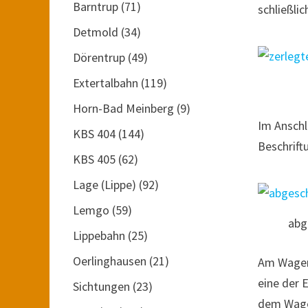
Barntrup
(71)
schließli
Detmold
(34)
Dörentrup
(49)
Extertalbahn
(119)
Horn-Bad Meinberg
(9)
Im Anschl
KBS 404
(144)
Beschrift
KBS 405
(62)
Lage (Lippe)
(92)
Lemgo
(59)
abg
Lippebahn
(25)
Oerlinghausen
(21)
Am Wagenk
eine der 
Sichtungen
(23)
dem Wagen