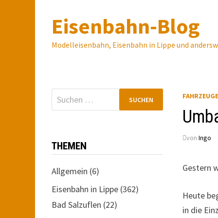
Zum
Eisenbahn-Blog
Inhalt
springen
Modelleisenbahn, Eisenbahn in Lippe und anders
Suchen
FAHRZEUG
nach:
Umba
von
Ingo
THEMEN
Gestern w
Allgemein
(6)
Eisenbahn in Lippe
(362)
Heute beg
Bad Salzuflen
(22)
in die Ei