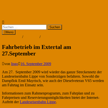
Zum
Eisenbahn-Blog
Inhalt
Modelleisenbahn, Eisenbahn in Lippe und anderswo
springen
Suchen
nach:
Menü
Extertalbahn
/
KBS 404
/
Termine
Fahrbetrieb im Extertal am
27.September
von
Ingo
16. September 2009
Am 27. September 2009 wird wieder das ganze Streckennetz der
Landeseisenbahn Lippe von Sonderzügen befahren. Sowohl die
Dampflok Emil Mayrisch, wie auch der Dieselveteran V65 werden
am Fahrtag im Einsatz sein.
Informationen zum Rahmenprogramm, zum Fahrplan und zu
Fahrpreisen und Reservierungsmöglichkeiten bietet der Internet-
Auftritt der
Landeseisenbahn Lippe
.