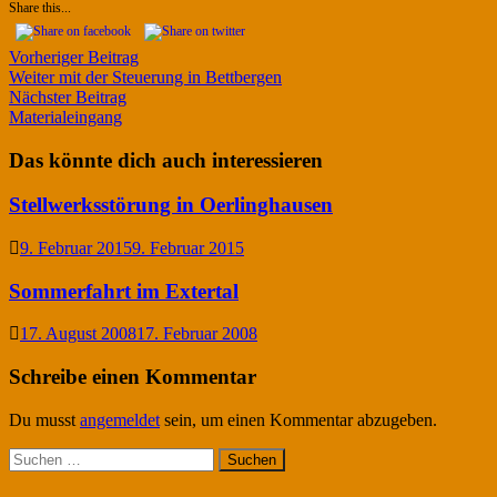
Share this...
Beitragsnavigation
Vorheriger
Vorheriger Beitrag
Beitrag:
Weiter mit der Steuerung in Bettbergen
Nächster
Nächster Beitrag
Beitrag:
Materialeingang
Das könnte dich auch interessieren
Stellwerksstörung in Oerlinghausen
9. Februar 2015
9. Februar 2015
Sommerfahrt im Extertal
17. August 2008
17. Februar 2008
Schreibe einen Kommentar
Du musst
angemeldet
sein, um einen Kommentar abzugeben.
Suchen
nach: