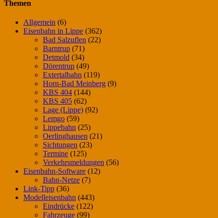
Themen
Allgemein
(6)
Eisenbahn in Lippe
(362)
Bad Salzuflen
(22)
Barntrup
(71)
Detmold
(34)
Dörentrup
(49)
Extertalbahn
(119)
Horn-Bad Meinberg
(9)
KBS 404
(144)
KBS 405
(62)
Lage (Lippe)
(92)
Lemgo
(59)
Lippebahn
(25)
Oerlinghausen
(21)
Sichtungen
(23)
Termine
(125)
Verkehrsmeldungen
(56)
Eisenbahn-Software
(12)
Bahn-Netze
(7)
Link-Tipp
(36)
Modelleisenbahn
(443)
Eindrücke
(122)
Fahrzeuge
(99)