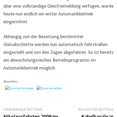
über eine vollständige Gleisfreimeldung verfügen, wurde
heute nun endlich ein erster Automatikbetrieb
eingerichtet.
Abhängig von der Besetzung bestimmter
Gleisabschnitte werden nun automatisch Fahrstraßen
eingestellt und von den Zügen abgefahren. So ist bereits
ein abwechslungsreiches Betreibsprogramm im
Automatikbetrieb möglich.
Share this...
Beitragsnavigation
Vorheriger
N
VORHERIGER BEITRAG
NÄCHSTER BEITRAG
Beitrag:
B
Nikolausfahrten 2009 im
Kabelkanäle in