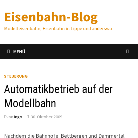
Zum
Eisenbahn-Blog
Inhalt
springen
Modelleisenbahn, Eisenbahn in Lippe und anderswo
MENÜ
STEUERUNG
Automatikbetrieb auf der
Modellbahn
von
Ingo
30. Oktober 2009
Nachdem die Bahnhöfe Bettbergen und Dämmertal