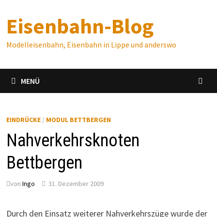
Zum
Eisenbahn-Blog
Inhalt
springen
Modelleisenbahn, Eisenbahn in Lippe und anderswo
MENÜ
EINDRÜCKE
/
MODUL BETTBERGEN
Nahverkehrsknoten
Bettbergen
von
Ingo
31. Dezember 2009
Durch den Einsatz weiterer Nahverkehrszüge wurde der