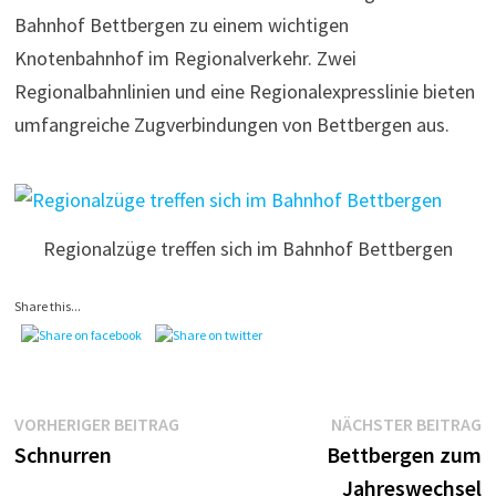
Bahnhof Bettbergen zu einem wichtigen
Knotenbahnhof im Regionalverkehr. Zwei
Regionalbahnlinien und eine Regionalexpresslinie bieten
umfangreiche Zugverbindungen von Bettbergen aus.
Regionalzüge treffen sich im Bahnhof Bettbergen
Share this...
Beitragsnavigation
Vorheriger
N
VORHERIGER BEITRAG
NÄCHSTER BEITRAG
Beitrag:
B
Schnurren
Bettbergen zum
Jahreswechsel