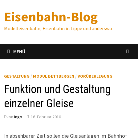
Zum
Eisenbahn-Blog
Inhalt
springen
Modelleisenbahn, Eisenbahn in Lippe und anderswo
MENÜ
GESTALTUNG
/
MODUL BETTBERGEN
/
VORÜBERLEGUNG
Funktion und Gestaltung
einzelner Gleise
von
Ingo
16. Februar 2010
In absehbarer Zeit sollen die Gleisanlagen im Bahnhof