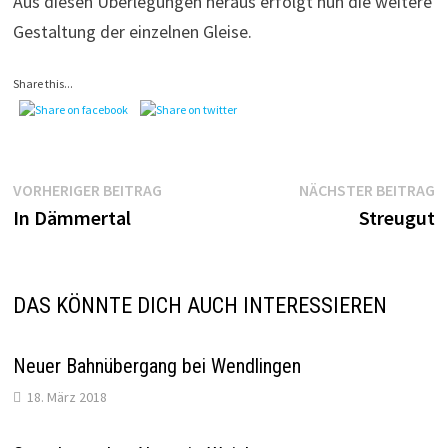
Aus diesen Überlegungen heraus erfolgt nun die weitere
Gestaltung der einzelnen Gleise.
Share this...
Beitragsnavigation
Vorheriger
N
VORHERIGER BEITRAG
NÄCHSTER BEITRAG
Beitrag:
B
In Dämmertal
Streugut
DAS KÖNNTE DICH AUCH INTERESSIEREN
Neuer Bahnübergang bei Wendlingen
18. März 2018