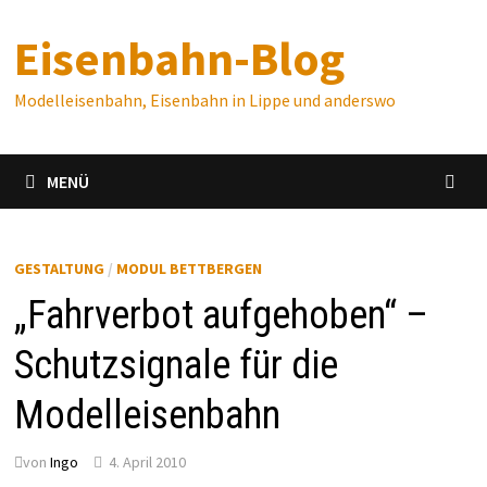
Zum
Eisenbahn-Blog
Inhalt
springen
Modelleisenbahn, Eisenbahn in Lippe und anderswo
MENÜ
GESTALTUNG
/
MODUL BETTBERGEN
„Fahrverbot aufgehoben“ –
Schutzsignale für die
Modelleisenbahn
von
Ingo
4. April 2010