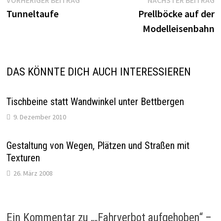
Beitragsnavigation
Beitrag:
B
Tunneltaufe
Prellböcke auf der
Modelleisenbahn
DAS KÖNNTE DICH AUCH INTERESSIEREN
Tischbeine statt Wandwinkel unter Bettbergen
9. Dezember 2010
Gestaltung von Wegen, Plätzen und Straßen mit
Texturen
26. März 2008
Ein Kommentar zu „
„Fahrverbot aufgehoben“ –