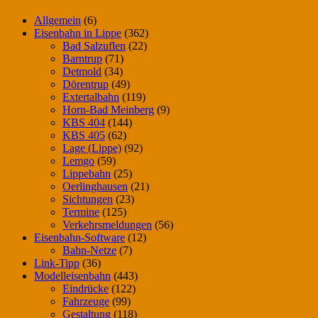
Allgemein
(6)
Eisenbahn in Lippe
(362)
Bad Salzuflen
(22)
Barntrup
(71)
Detmold
(34)
Dörentrup
(49)
Extertalbahn
(119)
Horn-Bad Meinberg
(9)
KBS 404
(144)
KBS 405
(62)
Lage (Lippe)
(92)
Lemgo
(59)
Lippebahn
(25)
Oerlinghausen
(21)
Sichtungen
(23)
Termine
(125)
Verkehrsmeldungen
(56)
Eisenbahn-Software
(12)
Bahn-Netze
(7)
Link-Tipp
(36)
Modelleisenbahn
(443)
Eindrücke
(122)
Fahrzeuge
(99)
Gestaltung
(118)