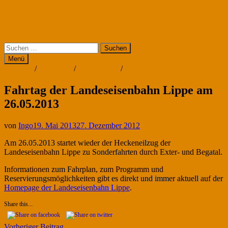
Zum
Eisenbahn-Blog
Inhalt
Modelleisenbahn, Eisenbahn in Lippe und anderswo
springen
Suchen
nach:
Menü
Barntrup
/
Dörentrup
/
Extertalbahn
/
Termine
Fahrtag der Landeseisenbahn Lippe am
26.05.2013
von
Ingo
19. Mai 2013
27. Dezember 2012
Am 26.05.2013 startet wieder der Heckeneilzug der
Landeseisenbahn Lippe zu Sonderfahrten durch Exter- und Begatal.
Informationen zum Fahrplan, zum Programm und
Reservierungsmöglichkeiten gibt es direkt und immer aktuell auf der
Homepage der Landeseisenbahn Lippe
.
Share this...
Vorheriger
Vorheriger Beitrag