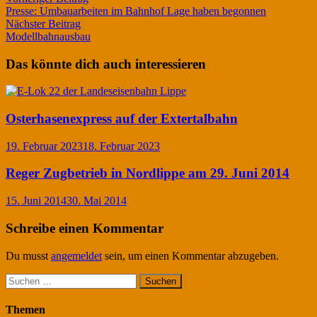
Beitragsnavigation
Beitrag:
Presse: Umbauarbeiten im Bahnhof Lage haben begonnen
Nächster
Nächster Beitrag
Beitrag:
Modellbahnausbau
Das könnte dich auch interessieren
Osterhasenexpress auf der Extertalbahn
19. Februar 2023
18. Februar 2023
Reger Zugbetrieb in Nordlippe am 29. Juni 2014
15. Juni 2014
30. Mai 2014
Schreibe einen Kommentar
Du musst
angemeldet
sein, um einen Kommentar abzugeben.
Suchen
nach:
Themen