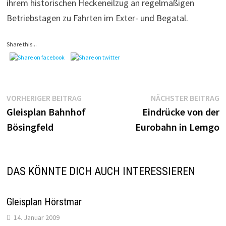
ihrem historischen Heckeneilzug an regelmäßigen
Betriebstagen zu Fahrten im Exter- und Begatal.
Share this...
Beitragsnavigation
Vorheriger
N
VORHERIGER BEITRAG
NÄCHSTER BEITRAG
Beitrag:
B
Gleisplan Bahnhof
Eindrücke von der
Bösingfeld
Eurobahn in Lemgo
DAS KÖNNTE DICH AUCH INTERESSIEREN
Gleisplan Hörstmar
14. Januar 2009