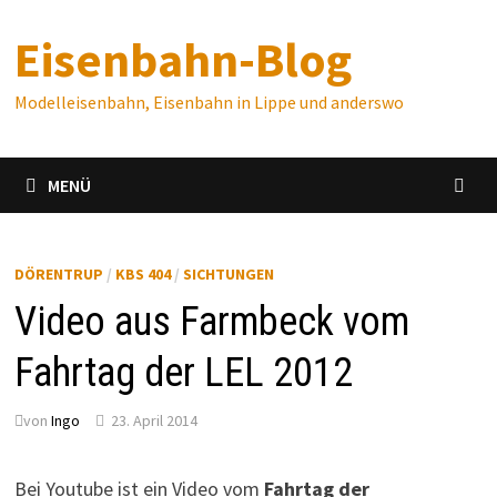
Zum
Eisenbahn-Blog
Inhalt
springen
Modelleisenbahn, Eisenbahn in Lippe und anderswo
MENÜ
DÖRENTRUP
/
KBS 404
/
SICHTUNGEN
Video aus Farmbeck vom
Fahrtag der LEL 2012
von
Ingo
23. April 2014
Bei Youtube ist ein Video vom
Fahrtag der