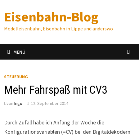
Zum
Eisenbahn-Blog
Inhalt
springen
Modelleisenbahn, Eisenbahn in Lippe und anderswo
MENÜ
STEUERUNG
Mehr Fahrspaß mit CV3
von
Ingo
12. September 2014
Durch Zufall habe ich Anfang der Woche die
Konfigurationsvariablen (=CV) bei den Digitaldekodern