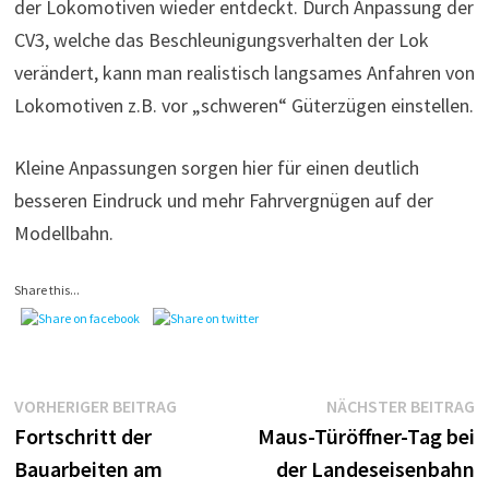
der Lokomotiven wieder entdeckt. Durch Anpassung der
CV3, welche das Beschleunigungsverhalten der Lok
verändert, kann man realistisch langsames Anfahren von
Lokomotiven z.B. vor „schweren“ Güterzügen einstellen.
Kleine Anpassungen sorgen hier für einen deutlich
besseren Eindruck und mehr Fahrvergnügen auf der
Modellbahn.
Share this...
Beitragsnavigation
Vorheriger
N
VORHERIGER BEITRAG
NÄCHSTER BEITRAG
Beitrag:
B
Fortschritt der
Maus-Türöffner-Tag bei
Bauarbeiten am
der Landeseisenbahn