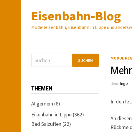
Zum
Eisenbahn-Blog
Inhalt
springen
Modelleisenbahn, Eisenbahn in Lippe und anders
Suchen
MODUL RE
nach:
Mehr
von
Ingo
THEMEN
In den le
Allgemein
(6)
Eisenbahn in Lippe
(362)
An diese
Bad Salzuflen
(22)
Rückmeld