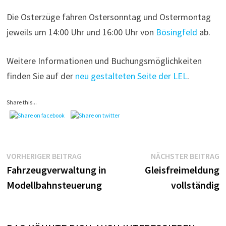
Die Osterzüge fahren Ostersonntag und Ostermontag
jeweils um 14:00 Uhr und 16:00 Uhr von
Bösingfeld
ab.
Weitere Informationen und Buchungsmöglichkeiten
finden Sie auf der
neu gestalteten Seite der LEL
.
Share this...
Beitragsnavigation
Vorheriger
N
VORHERIGER BEITRAG
NÄCHSTER BEITRAG
Beitrag:
B
Fahrzeugverwaltung in
Gleisfreimeldung
Modellbahnsteuerung
vollständig