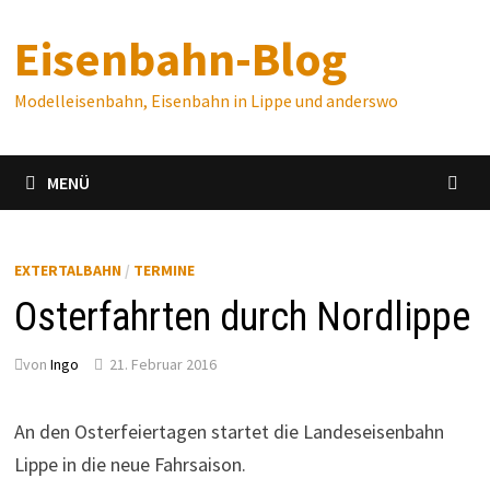
Zum
Eisenbahn-Blog
Inhalt
springen
Modelleisenbahn, Eisenbahn in Lippe und anderswo
MENÜ
EXTERTALBAHN
/
TERMINE
Osterfahrten durch Nordlippe
von
Ingo
21. Februar 2016
An den Osterfeiertagen startet die Landeseisenbahn
Lippe in die neue Fahrsaison.