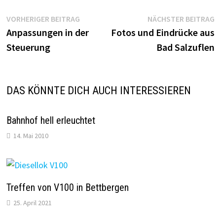
Beitragsnavigation
Vorheriger
N
VORHERIGER BEITRAG
NÄCHSTER BEITRAG
Beitrag:
B
Anpassungen in der
Fotos und Eindrücke aus
Steuerung
Bad Salzuflen
DAS KÖNNTE DICH AUCH INTERESSIEREN
Bahnhof hell erleuchtet
14. Mai 2010
Treffen von V100 in Bettbergen
25. April 2021