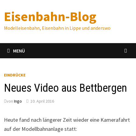
Zum
Eisenbahn-Blog
Inhalt
springen
Modelleisenbahn, Eisenbahn in Lippe und anderswo
MENÜ
EINDRÜCKE
Neues Video aus Bettbergen
von
Ingo
10. April 2016
Heute fand nach längerer Zeit wieder eine Kamerafahrt
auf der Modellbahnanlage statt: