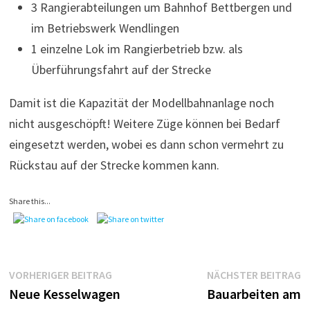
3 Rangierabteilungen um Bahnhof Bettbergen und
im Betriebswerk Wendlingen
1 einzelne Lok im Rangierbetrieb bzw. als
Überführungsfahrt auf der Strecke
Damit ist die Kapazität der Modellbahnanlage noch
nicht ausgeschöpft! Weitere Züge können bei Bedarf
eingesetzt werden, wobei es dann schon vermehrt zu
Rückstau auf der Strecke kommen kann.
Share this...
Beitragsnavigation
Vorheriger
N
VORHERIGER BEITRAG
NÄCHSTER BEITRAG
Beitrag:
B
Neue Kesselwagen
Bauarbeiten am