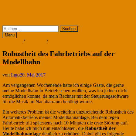
Zum
Eisenbahn-Blog
Inhalt
Modelleisenbahn, Eisenbahn in Lippe und anderswo
springen
Suchen
nach:
Menü
Fahrzeuge
/
Steuerung
/
Vorüberlegung
Robustheit des Fahrbetriebs auf der
Modellbahn
von
Ingo
20. Mai 2017
Am vergangenen Wochenende hatte ich einige Gäste, die gerne
meine Modellbahn in Betrieb sehen wollten, was ich jedoch nicht
ermöglichen konnte, da mein Rechner mit der Steuerungssoftware
für die Musik im Nachbarraum benötigt wurde.
Ein weiteres Problem ist die weiterhin unzureichende Robustheit des
Automatikbetriebs meiner Modellbahnanlage. Bei dem regen
Fahrbetrieb tritt spätestens nach 10 Minuten die erste Störung auf.
Heute habe ich mich nun entschlossen, die
Robustheit der
Modellbahnanlage
deutlich zu erhöhen. Dabei gilt es folgende