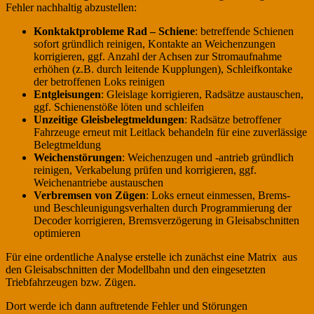
Fehler nachhaltig abzustellen:
Konktaktprobleme Rad – Schiene
: betreffende Schienen
sofort gründlich reinigen, Kontakte an Weichenzungen
korrigieren, ggf. Anzahl der Achsen zur Stromaufnahme
erhöhen (z.B. durch leitende Kupplungen), Schleifkontake
der betroffenen Loks reinigen
Entgleisungen
: Gleislage korrigieren, Radsätze austauschen,
ggf. Schienenstöße löten und schleifen
Unzeitige Gleisbelegtmeldungen
: Radsätze betroffener
Fahrzeuge erneut mit Leitlack behandeln für eine zuverlässige
Belegtmeldung
Weichenstörungen
: Weichenzugen und -antrieb gründlich
reinigen, Verkabelung prüfen und korrigieren, ggf.
Weichenantriebe austauschen
Verbremsen von Zügen
: Loks erneut einmessen, Brems-
und Beschleunigungsverhalten durch Programmierung der
Decoder korrigieren, Bremsverzögerung in Gleisabschnitten
optimieren
Für eine ordentliche Analyse erstelle ich zunächst eine Matrix aus
den Gleisabschnitten der Modellbahn und den eingesetzten
Triebfahrzeugen bzw. Zügen.
Dort werde ich dann auftretende Fehler und Störungen