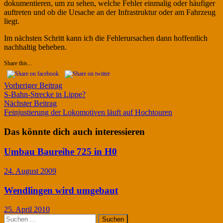
dokumentieren, um zu sehen, welche Fehler einmalig oder häufiger
auftreten und ob die Ursache an der Infrastruktur oder am Fahrzeug
liegt.
Im nächsten Schritt kann ich die Fehlerursachen dann hoffentlich
nachhaltig beheben.
Share this...
Beitragsnavigation
Vorheriger
Vorheriger Beitrag
Beitrag:
S-Bahn-Strecke in Lippe?
Nächster
Nächster Beitrag
Beitrag:
Feinjustierung der Lokomotiven läuft auf Hochtouren
Das könnte dich auch interessieren
Umbau Baureihe 725 in H0
24. August 2009
Wendlingen wird umgebaut
25. April 2010
Suchen