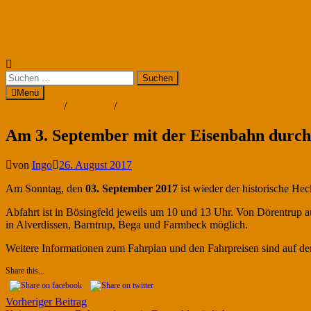
Zum
Eisenbahn-Blog
Inhalt
Modelleisenbahn, Eisenbahn in Lippe und anderswo
springen
Suchen
nach:
Menü
Extertalbahn
/
KBS 404
/
Termine
Am 3. September mit der Eisenbahn durch
von
Ingo
26. August 2017
Am Sonntag, den
03. September 2017
ist wieder der historische He
Abfahrt ist in Bösingfeld jeweils um 10 und 13 Uhr. Von Dörentrup a
in Alverdissen, Barntrup, Bega und Farmbeck möglich.
Weitere Informationen zum Fahrplan und den Fahrpreisen sind auf d
Share this...
Beitragsnavigation
Vorheriger
Vorheriger Beitrag