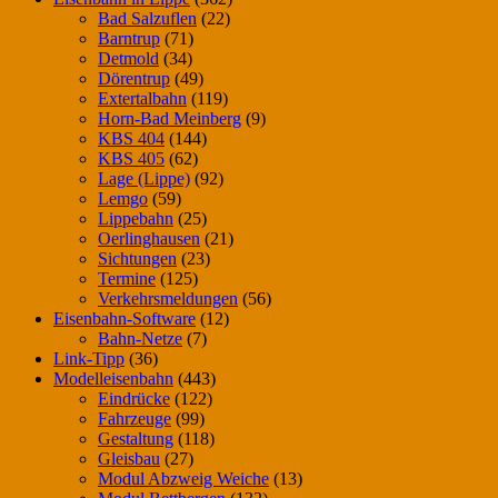
Bad Salzuflen
(22)
Barntrup
(71)
Detmold
(34)
Dörentrup
(49)
Extertalbahn
(119)
Horn-Bad Meinberg
(9)
KBS 404
(144)
KBS 405
(62)
Lage (Lippe)
(92)
Lemgo
(59)
Lippebahn
(25)
Oerlinghausen
(21)
Sichtungen
(23)
Termine
(125)
Verkehrsmeldungen
(56)
Eisenbahn-Software
(12)
Bahn-Netze
(7)
Link-Tipp
(36)
Modelleisenbahn
(443)
Eindrücke
(122)
Fahrzeuge
(99)
Gestaltung
(118)
Gleisbau
(27)
Modul Abzweig Weiche
(13)