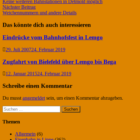
Beitrag:
Keine weiteren Bahnstationen in Detmold möglich
Nächster
Nächster Beitrag
Beitrag:
Weichennummern und andere Details
Das könnte dich auch interessieren
Eindrücke vom Bahnhofsfest in Lemgo
29. Juli 2007
24. Februar 2019
Zugfahrt von Bielefeld über Lemgo bis Bega
12. Januar 2015
24. Februar 2019
Schreibe einen Kommentar
Du musst
angemeldet
sein, um einen Kommentar abzugeben.
Suchen
nach:
Themen
Allgemein
(6)
Eisenbahn in Lippe
(362)