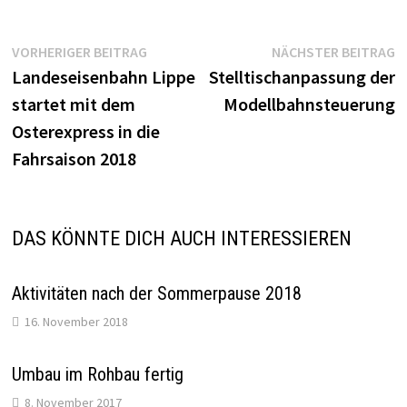
Beitragsnavigation
Vorheriger
N
VORHERIGER BEITRAG
NÄCHSTER BEITRAG
Beitrag:
B
Landeseisenbahn Lippe
Stelltischanpassung der
startet mit dem
Modellbahnsteuerung
Osterexpress in die
Fahrsaison 2018
DAS KÖNNTE DICH AUCH INTERESSIEREN
Aktivitäten nach der Sommerpause 2018
16. November 2018
Umbau im Rohbau fertig
8. November 2017