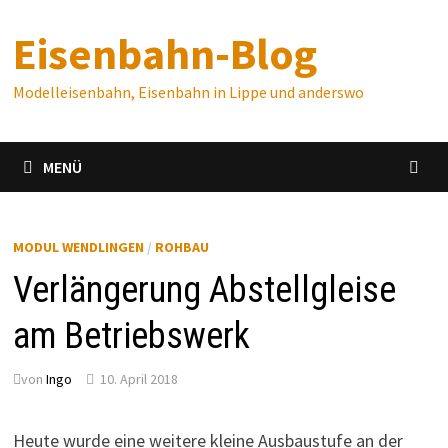
Zum
Eisenbahn-Blog
Inhalt
springen
Modelleisenbahn, Eisenbahn in Lippe und anderswo
MENÜ
MODUL WENDLINGEN
/
ROHBAU
Verlängerung Abstellgleise
am Betriebswerk
von
Ingo
10. April 2018
Heute wurde eine weitere kleine Ausbaustufe an der