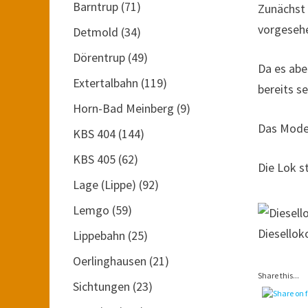
Barntrup
(71)
Zunächst 
vorgeseh
Detmold
(34)
Dörentrup
(49)
Da es abe
Extertalbahn
(119)
bereits s
Horn-Bad Meinberg
(9)
Das Model
KBS 404
(144)
KBS 405
(62)
Die Lok s
Lage (Lippe)
(92)
Lemgo
(59)
Diesello
Lippebahn
(25)
Oerlinghausen
(21)
Share this...
Sichtungen
(23)