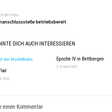
agsnavigation
Vorheriger
ER BEITRAG
Beitrag:
anschlussstelle betriebsbereit
NNTE DICH AUCH INTERESSIEREN
Epoche IV in Bettbergen
4. April 2015
lair
ar 2021
e einen Kommentar