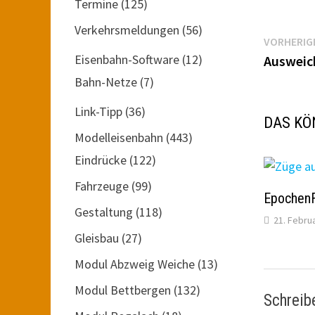
Termine
(125)
Verkehrsmeldungen
(56)
Beitr
VORHERIG
Eisenbahn-Software
(12)
Ausweich
Bahn-Netze
(7)
Link-Tipp
(36)
DAS KÖ
Modelleisenbahn
(443)
Eindrücke
(122)
Fahrzeuge
(99)
EpochenF
Gestaltung
(118)
21. Febru
Gleisbau
(27)
Modul Abzweig Weiche
(13)
Modul Bettbergen
(132)
Schreib