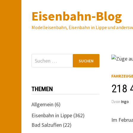
Zum
Eisenbahn-Blog
Inhalt
springen
Modelleisenbahn, Eisenbahn in Lippe und anders
Suchen
nach:
FAHRZEUG
218 
THEMEN
von
Ingo
Allgemein
(6)
Eisenbahn in Lippe
(362)
Im Februa
Bad Salzuflen
(22)