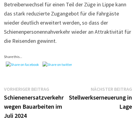
Betreiberwechsel für einen Teil der Züge in Lippe kann
das stark reduzierte Zugangebot für die Fahrgäste
wieder deutlich erweitert werden, so dass der
Schienenpersonennahverkehr wieder an Attraktivität für
die Reisenden gewinnt.
Share this...
Beitragsnavigation
Vorheriger
N
VORHERIGER BEITRAG
NÄCHSTER BEITRAG
Beitrag:
B
Schienenersatzverkehr
Stellwerkserneuerung in
wegen Bauarbeiten im
Lage
Juli 2024