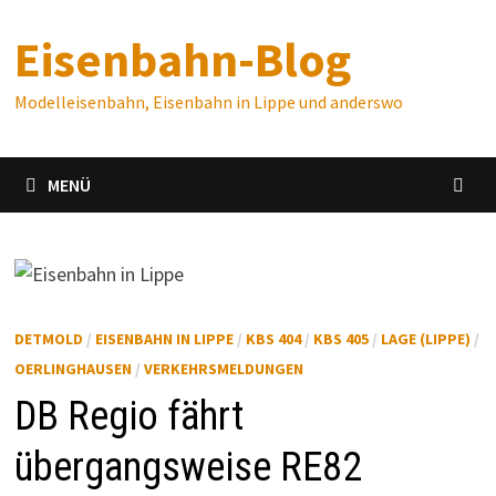
Zum
Eisenbahn-Blog
Inhalt
springen
Modelleisenbahn, Eisenbahn in Lippe und anderswo
MENÜ
DETMOLD
/
EISENBAHN IN LIPPE
/
KBS 404
/
KBS 405
/
LAGE (LIPPE)
/
OERLINGHAUSEN
/
VERKEHRSMELDUNGEN
DB Regio fährt
übergangsweise RE82