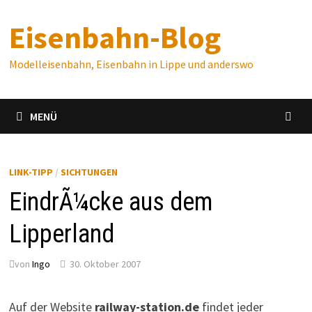
Zum
Eisenbahn-Blog
Inhalt
springen
Modelleisenbahn, Eisenbahn in Lippe und anderswo
MENÜ
LINK-TIPP
/
SICHTUNGEN
EindrÃ¼cke aus dem
Lipperland
von
Ingo
30. Oktober 2007
Auf der Website
railway-station.de
findet jeder