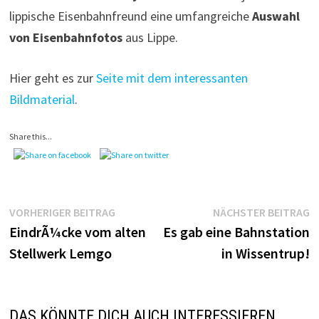
lippische Eisenbahnfreund eine umfangreiche
Auswahl
von Eisenbahnfotos
aus Lippe.
Hier geht es zur
Seite mit dem interessanten
Bildmaterial
.
Share this...
Beitragsnavigation
Vorheriger
N
VORHERIGER BEITRAG
NÄCHSTER BEITRAG
Beitrag:
B
EindrÃ¼cke vom alten
Es gab eine Bahnstation
Stellwerk Lemgo
in Wissentrup!
DAS KÖNNTE DICH AUCH INTERESSIEREN