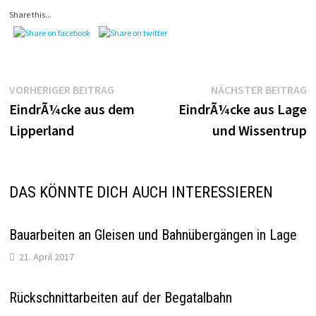
Share this...
Beitragsnavigation
Vorheriger
N
VORHERIGER BEITRAG
NÄCHSTER BEITRAG
Beitrag:
B
EindrÃ¼cke aus dem
EindrÃ¼cke aus Lage
Lipperland
und Wissentrup
DAS KÖNNTE DICH AUCH INTERESSIEREN
Bauarbeiten an Gleisen und Bahnübergängen in Lage
21. April 2017
Rückschnittarbeiten auf der Begatalbahn