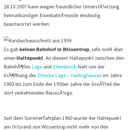
28.10.2007 kann wegen freundlicher UnterstÃ¼tzung
heimatkundiger Eisenbahnfreunde eindeutig
beantwortet werden:
Es gab
keinen Bahnhof in Wissentrup
, sehr wohl aber
einen
Haltepunkt
. An diesem Haltepunkt zwischen den
BahnhÃ¶fen
Lage
und
Ehlenbruch
hielt von der
ErÃ¶ffnung der
Strecke Lage – Oerlinghausen
im Jahre
1903 bis zum Ende der 1950er Jahre der GroÃŸteil der
dort verkehrenden ReisezÃ¼ge.
Seit dem Sommerfahrplan 1960 wurde der Haltepunkt
am Ortsrand von Wissentrup nicht mehr von den