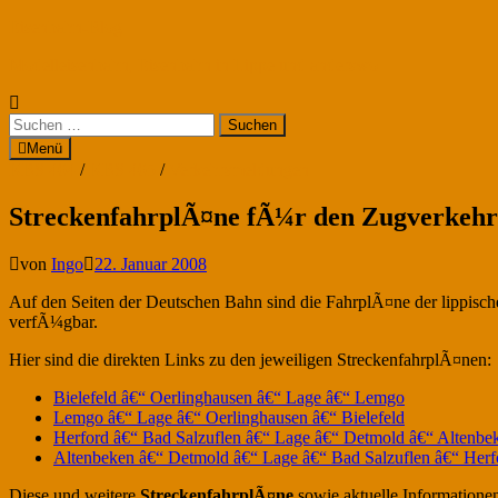
Zum
Eisenbahn-Blog
Inhalt
Modelleisenbahn, Eisenbahn in Lippe und anderswo
springen
Suchen
nach:
Menü
KBS 404
/
KBS 405
/
Verkehrsmeldungen
StreckenfahrplÃ¤ne fÃ¼r den Zugverkehr
von
Ingo
22. Januar 2008
Auf den Seiten der Deutschen Bahn sind die FahrplÃ¤ne der lippis
verfÃ¼gbar.
Hier sind die direkten Links zu den jeweiligen StreckenfahrplÃ¤nen:
Bielefeld â€“ Oerlinghausen â€“ Lage â€“ Lemgo
Lemgo â€“ Lage â€“ Oerlinghausen â€“ Bielefeld
Herford â€“ Bad Salzuflen â€“ Lage â€“ Detmold â€“ Altenbe
Altenbeken â€“ Detmold â€“ Lage â€“ Bad Salzuflen â€“ Herf
Diese und weitere
StreckenfahrplÃ¤ne
sowie aktuelle Informatione