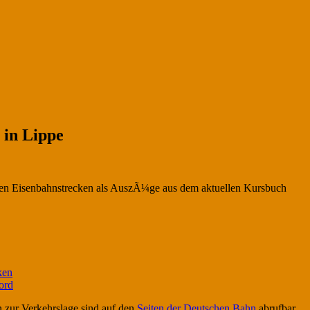
 in Lippe
chen Eisenbahnstrecken als AuszÃ¼ge aus dem aktuellen Kursbuch
ken
ord
n zur Verkehrslage sind auf den
Seiten der Deutschen Bahn
abrufbar.