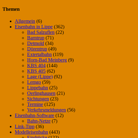
nach:
Themen
Allgemein
(6)
Eisenbahn in Lippe
(362)
Bad Salzuflen
(22)
Barntrup
(71)
Detmold
(34)
Dörentrup
(49)
Extertalbahn
(119)
Horn-Bad Meinberg
(9)
KBS 404
(144)
KBS 405
(62)
Lage (Lippe)
(92)
Lemgo
(59)
Lippebahn
(25)
Oerlinghausen
(21)
Sichtungen
(23)
Termine
(125)
Verkehrsmeldungen
(56)
Eisenbahn-Software
(12)
Bahn-Netze
(7)
Link-Tipp
(36)
Modelleisenbahn
(443)
Eindrücke
(122)