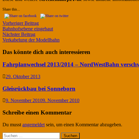
Share this...
Beitragsnavigation
Vorheriger
Vorheriger Beitrag
Beitrag:
Bahnhofsebene eingebaut
Nächster
Nächster Beitrag
Beitrag:
Verkabelung der Modellbahn
Das könnte dich auch interessieren
Fahrplanwechsel 2013/2014 – NordWestBahn verschw
29. Oktober 2013
Gleisrückbau bei Sonneborn
9. November 2010
9. November 2010
Schreibe einen Kommentar
Du musst
angemeldet
sein, um einen Kommentar abzugeben.
Suchen