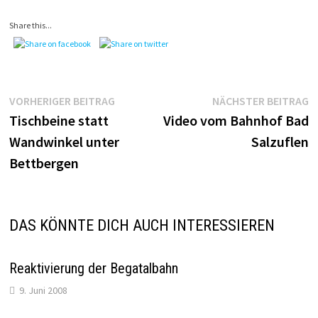
Share this...
Beitragsnavigation
Vorheriger
N
VORHERIGER BEITRAG
NÄCHSTER BEITRAG
Beitrag:
B
Tischbeine statt
Video vom Bahnhof Bad
Wandwinkel unter
Salzuflen
Bettbergen
DAS KÖNNTE DICH AUCH INTERESSIEREN
Reaktivierung der Begatalbahn
9. Juni 2008