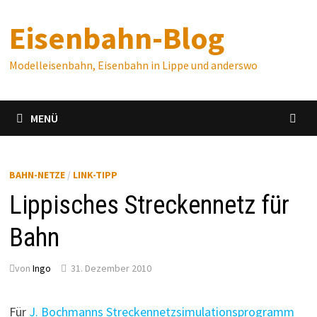
Zum
Eisenbahn-Blog
Inhalt
springen
Modelleisenbahn, Eisenbahn in Lippe und anderswo
MENÜ
BAHN-NETZE
/
LINK-TIPP
Lippisches Streckennetz für
Bahn
von
Ingo
31. Dezember 2010
Für
J. Bochmanns Streckennetzsimulationsprogramm