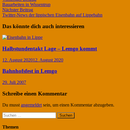
Beitragsnavigation
Beitrag:
Bauarbeiten in Wissentrup
Nächster
Nächster Beitrag
Beitrag:
Twitter-News der lippischen Eisenbahn auf Lippebahn
Das könnte dich auch interessieren
Halbstundentakt Lage – Lemgo kommt
12. August 2020
12. August 2020
Bahnhofsfest in Lemgo
29. Juli 2007
Schreibe einen Kommentar
Du musst
angemeldet
sein, um einen Kommentar abzugeben.
Suchen
nach:
Themen