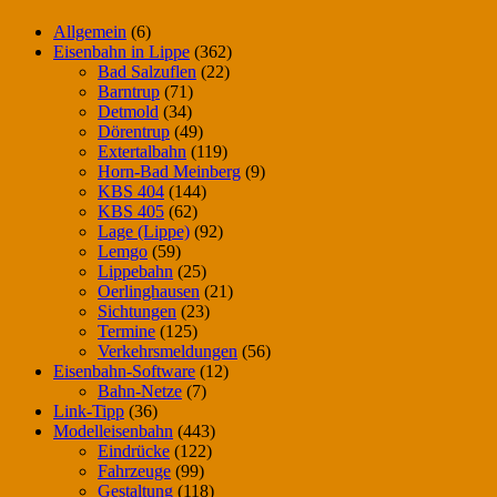
Allgemein
(6)
Eisenbahn in Lippe
(362)
Bad Salzuflen
(22)
Barntrup
(71)
Detmold
(34)
Dörentrup
(49)
Extertalbahn
(119)
Horn-Bad Meinberg
(9)
KBS 404
(144)
KBS 405
(62)
Lage (Lippe)
(92)
Lemgo
(59)
Lippebahn
(25)
Oerlinghausen
(21)
Sichtungen
(23)
Termine
(125)
Verkehrsmeldungen
(56)
Eisenbahn-Software
(12)
Bahn-Netze
(7)
Link-Tipp
(36)
Modelleisenbahn
(443)
Eindrücke
(122)
Fahrzeuge
(99)
Gestaltung
(118)