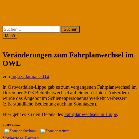
Zum
Eisenbahn-Blog
Inhalt
Modelleisenbahn, Eisenbahn in Lippe und anderswo
springen
Suchen
nach:
Menü
Region Westfalen
Veränderungen zum Fahrplanwechsel im
OWL
von
Ingo
3. Januar 2014
In Ostwestfalen-Lippe gab es zum vergangenen Fahrplanwechsel im
Dezember 2013 Betreiberwechsel auf einigen Linien. Außerdem
wurde das Angebot im Schienenpersonennahverkehr verbessert
(z.B. stündliche Bedienung auch an Sonntagen).
Hier geht es zu den Details des
Fahrplanwechsels in Lippe
.
Share this...
Vorheriger
Vorheriger Beitrag