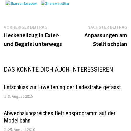
Beitragsnavigation
Vorheriger
N
VORHERIGER BEITRAG
NÄCHSTER BEITRAG
Beitrag:
B
Heckeneilzug in Exter-
Anpassungen am
und Begatal unterwegs
Stelltischplan
DAS KÖNNTE DICH AUCH INTERESSIEREN
Entschluss zur Erweiterung der Ladestraße gefasst
9. August 2015
Abwechslungsreiches Betriebsprogramm auf der
Modellbahn
25. August 2010