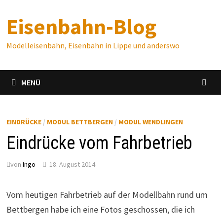
Zum
Eisenbahn-Blog
Inhalt
springen
Modelleisenbahn, Eisenbahn in Lippe und anderswo
MENÜ
EINDRÜCKE
/
MODUL BETTBERGEN
/
MODUL WENDLINGEN
Eindrücke vom Fahrbetrieb
von
Ingo
18. August 2014
Vom heutigen Fahrbetrieb auf der Modellbahn rund um
Bettbergen habe ich eine Fotos geschossen, die ich