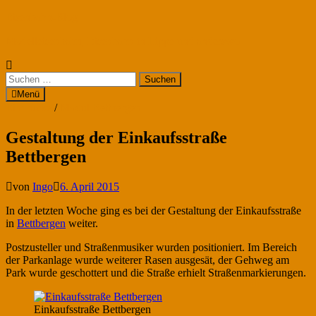
Zum
Eisenbahn-Blog
Inhalt
Modelleisenbahn, Eisenbahn in Lippe und anderswo
springen
Suchen
nach:
Menü
Eindrücke
/
Modul Bettbergen
Gestaltung der Einkaufsstraße
Bettbergen
von
Ingo
6. April 2015
In der letzten Woche ging es bei der Gestaltung der Einkaufsstraße
in
Bettbergen
weiter.
Postzusteller und Straßenmusiker wurden positioniert. Im Bereich
der Parkanlage wurde weiterer Rasen ausgesät, der Gehweg am
Park wurde geschottert und die Straße erhielt Straßenmarkierungen.
Einkaufsstraße Bettbergen