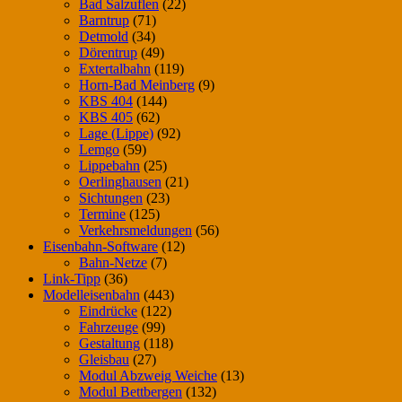
Bad Salzuflen
(22)
Barntrup
(71)
Detmold
(34)
Dörentrup
(49)
Extertalbahn
(119)
Horn-Bad Meinberg
(9)
KBS 404
(144)
KBS 405
(62)
Lage (Lippe)
(92)
Lemgo
(59)
Lippebahn
(25)
Oerlinghausen
(21)
Sichtungen
(23)
Termine
(125)
Verkehrsmeldungen
(56)
Eisenbahn-Software
(12)
Bahn-Netze
(7)
Link-Tipp
(36)
Modelleisenbahn
(443)
Eindrücke
(122)
Fahrzeuge
(99)
Gestaltung
(118)
Gleisbau
(27)
Modul Abzweig Weiche
(13)
Modul Bettbergen
(132)