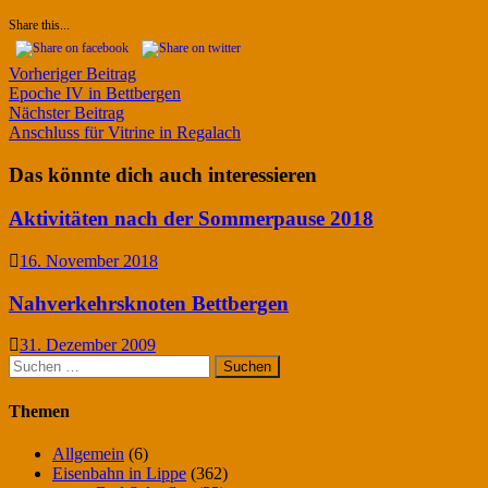
Share this...
Beitragsnavigation
Vorheriger
Vorheriger Beitrag
Beitrag:
Epoche IV in Bettbergen
Nächster
Nächster Beitrag
Beitrag:
Anschluss für Vitrine in Regalach
Das könnte dich auch interessieren
Aktivitäten nach der Sommerpause 2018
16. November 2018
Nahverkehrsknoten Bettbergen
31. Dezember 2009
Suchen
nach:
Themen
Allgemein
(6)
Eisenbahn in Lippe
(362)