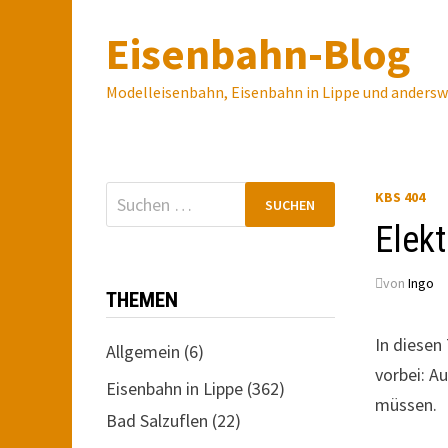
Zum
Eisenbahn-Blog
Inhalt
springen
Modelleisenbahn, Eisenbahn in Lippe und anders
Suchen
KBS 404
nach:
Elekt
von
Ingo
THEMEN
In diesen
Allgemein
(6)
vorbei: A
Eisenbahn in Lippe
(362)
müssen.
Bad Salzuflen
(22)