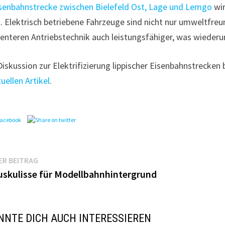
senbahnstrecke zwischen Bielefeld Ost, Lage und Lemgo
wir
. Elektrisch betriebene Fahrzeuge sind nicht nur umweltfr
izienteren Antriebstechnik auch leistungsfähiger, was wieder
Diskussion zur Elektrifizierung lippischer Eisenbahnstrecken 
uellen Artikel
.
agsnavigation
Vorheriger
ER BEITRAG
Beitrag:
uskulisse für Modellbahnhintergrund
NNTE DICH AUCH INTERESSIEREN