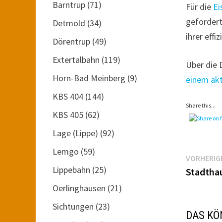
Barntrup
(71)
Für die
Ei
gefordert
Detmold
(34)
ihrer eff
Dörentrup
(49)
Extertalbahn
(119)
Über die 
Horn-Bad Meinberg
(9)
einem akt
KBS 404
(144)
Share this...
KBS 405
(62)
Lage (Lippe)
(92)
Lemgo
(59)
Beitr
VORHERIG
Lippebahn
(25)
Stadtha
Oerlinghausen
(21)
Sichtungen
(23)
DAS KÖ