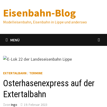
Zum
Eisenbahn-Blog
Inhalt
springen
Modelleisenbahn, Eisenbahn in Lippe und anderswo
MENÜ
EXTERTALBAHN
/
TERMINE
Osterhasenexpress auf der
Extertalbahn
von
Ingo
19. Februar 2023