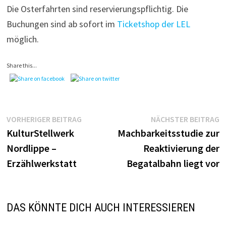
Die Osterfahrten sind reservierungspflichtig. Die
Buchungen sind ab sofort im
Ticketshop der LEL
möglich.
Share this...
Beitragsnavigation
Vorheriger
N
VORHERIGER BEITRAG
NÄCHSTER BEITRAG
Beitrag:
B
KulturStellwerk
Machbarkeitsstudie zur
Nordlippe –
Reaktivierung der
Erzählwerkstatt
Begatalbahn liegt vor
DAS KÖNNTE DICH AUCH INTERESSIEREN