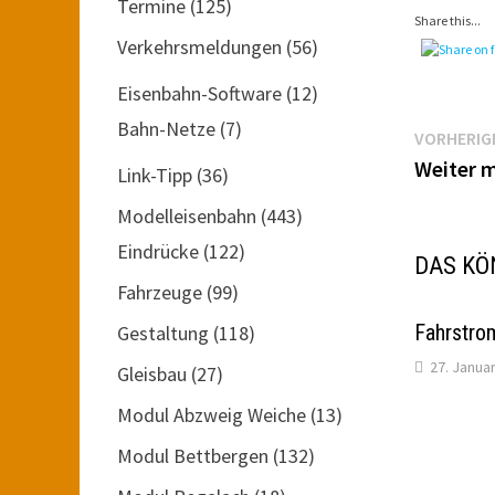
Termine
(125)
Share this...
Verkehrsmeldungen
(56)
Eisenbahn-Software
(12)
Bahn-Netze
(7)
Beitr
VORHERIG
Weiter m
Link-Tipp
(36)
Modelleisenbahn
(443)
Eindrücke
(122)
DAS KÖ
Fahrzeuge
(99)
Fahrstro
Gestaltung
(118)
27. Janua
Gleisbau
(27)
Modul Abzweig Weiche
(13)
Modul Bettbergen
(132)