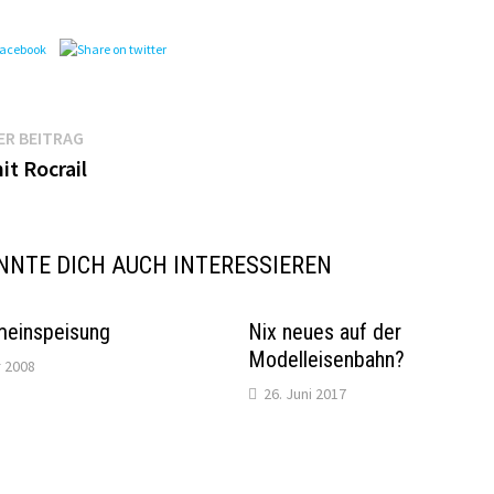
agsnavigation
Vorheriger
ER BEITRAG
Beitrag:
it Rocrail
NNTE DICH AUCH INTERESSIEREN
meinspeisung
Nix neues auf der
Modelleisenbahn?
r 2008
26. Juni 2017