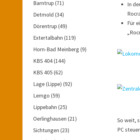
Barntrup
(71)
In de
Rocr
Detmold
(34)
Für e
Dörentrup
(49)
„Rocr
Extertalbahn
(119)
Horn-Bad Meinberg
(9)
KBS 404
(144)
KBS 405
(62)
Lage (Lippe)
(92)
Lemgo
(59)
Lippebahn
(25)
Oerlinghausen
(21)
So weit, 
PC steuer
Sichtungen
(23)