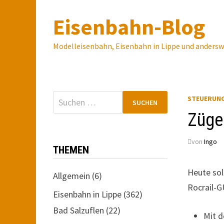
Zum
Eisenbahn-Blog
Inhalt
springen
Modelleisenbahn, Eisenbahn in Lippe und anders
Suchen
STEUERUN
nach:
Züge 
von
Ingo
THEMEN
Heute sol
Allgemein
(6)
Rocrail-G
Eisenbahn in Lippe
(362)
Bad Salzuflen
(22)
Mit d