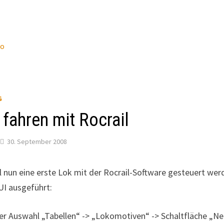
wo
G
fahren mit Rocrail
30. September 2008
l nun eine erste Lok mit der Rocrail-Software gesteuert wer
UI ausgeführt:
er Auswahl „Tabellen“ -> „Lokomotiven“ -> Schaltfläche „N